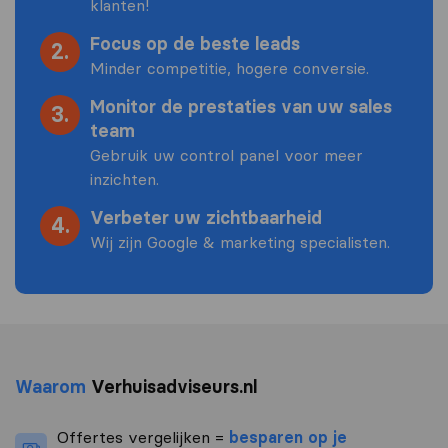
klanten!
Focus op de beste leads
2.
Minder competitie, hogere conversie.
Monitor de prestaties van uw sales
3.
team
Gebruik uw control panel voor meer
inzichten.
Verbeter uw zichtbaarheid
4.
Wij zijn Google & marketing specialisten.
Waarom
Verhuisadviseurs.nl
Offertes vergelijken =
besparen op je