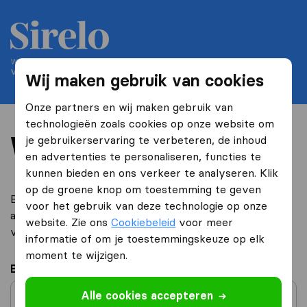
We helpen mensen verhuizen sinds 2004
Verhuisadviseurs.nl is onderdeel van Sirelo
Wij maken gebruik van cookies
Onze partners en wij maken gebruik van
technologieën zoals cookies op onze website om
Word partner
je gebruikerservaring te verbeteren, de inhoud
en advertenties te personaliseren, functies te
kunnen bieden en ons verkeer te analyseren. Klik
op de groene knop om toestemming te geven
Bent u een verhuisbedrijf dat op zoek is naar kwaliteit
voor het gebruik van deze technologie op onze
aanvragen? Meldt u zich dan hier aan om de voordelen
website. Zie ons
Cookiebeleid
voor meer
van TriGlobal te ontdekken!
informatie of om je toestemmingskeuze op elk
moment te wijzigen.
Bedrijfsnaam
*
Alle cookies accepteren