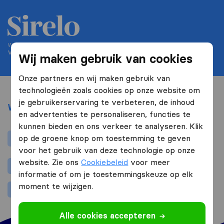
We helpen mensen verhuizen sinds 2004
Verhuisadviseurs.nl is onderdeel van Sirelo
Wij maken gebruik van cookies
Onze partners en wij maken gebruik van
technologieën zoals cookies op onze website om
je gebruikerservaring te verbeteren, de inhoud
Waarom
Verhuisadviseurs.nl
en advertenties te personaliseren, functies te
kunnen bieden en ons verkeer te analyseren. Klik
Offertes vergelijken =
besparen op je
op de groene knop om toestemming te geven
verhuizing
voor het gebruik van deze technologie op onze
website. Zie ons
Cookiebeleid
voor meer
Je bespaart niet alleen geld,
maar ook tijd
informatie of om je toestemmingskeuze op elk
moment te wijzigen.
Onze dienst is
gratis
, geen verplichtingen
Alle cookies accepteren