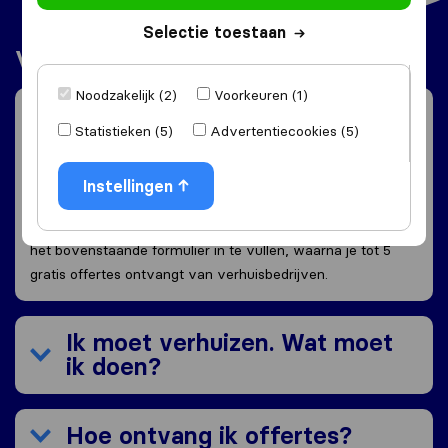
Selectie toestaan
Veelgestelde vragen
Noodzakelijk (2)
Voorkeuren (1)
Wat kost een verhuizing?
Statistieken (5)
Advertentiecookies (5)
Iedere verhuizing is uniek, daardoor is een schatting van de
kosten vrijwel nooit accuraat. Daarom hebben we voor jou
Instellingen
een snelle en gemakkelijke manier gecreëerd om offertes te
ontvangen speciaal voor jouw verhuizing. Je hoeft alleen
het bovenstaande formulier in te vullen, waarna je tot 5
gratis offertes ontvangt van verhuisbedrijven.
Ik moet verhuizen. Wat moet
ik doen?
Hoe ontvang ik offertes?