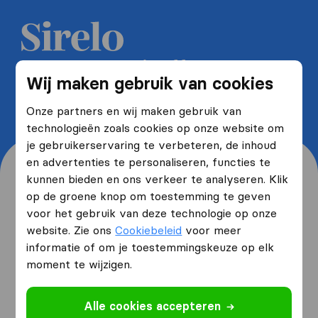
Ontvang 5 gratis offertes van
Wij maken gebruik van cookies
verhuisbedrijven en bespaar tot
wel 40%
Onze partners en wij maken gebruik van
technologieën zoals cookies op onze website om
je gebruikerservaring te verbeteren, de inhoud
en advertenties te personaliseren, functies te
kunnen bieden en ons verkeer te analyseren. Klik
op de groene knop om toestemming te geven
voor het gebruik van deze technologie op onze
Waar woon je nu en waar
website. Zie ons
Cookiebeleid
voor meer
verhuis je naartoe?
informatie of om je toestemmingskeuze op elk
moment te wijzigen.
Ik ga verhuizen
van
Alle cookies accepteren