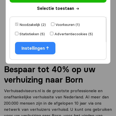
Selectie toestaan
Ik ga verhuizen
naar
Noodzakelijk (2)
Voorkeuren (1)
Statistieken (5)
Advertentiecookies (5)
Ga verder
Instellingen
Bespaar tot 40% op uw
verhuizing naar Born
Verhuisadviseurs.nl is de grootste professionele en
onafhankelijke verhuissite van Nederland. Al meer dan
200.000 mensen zijn in de afgelopen 10 jaar via ons
netwerk van verhuizers verhuisd. U kunt ons gebruiken
voor uw verhuizing naar Born, voor het vinden van