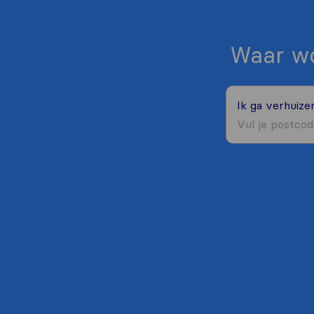
Waar wo
Ik ga verhuiz