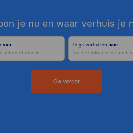
on je nu en waar verhuis je 
en
van
Ik ga verhuizen
naar
Ga verder