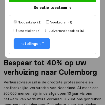
Selectie toestaan
Ik ga verhuizen
naar
Noodzakelijk (2)
Voorkeuren (1)
Statistieken (5)
Advertentiecookies (5)
Ga verder
Instellingen
Bespaar tot 40% op uw
verhuizing naar Culemborg
Verhuisadviseurs.nl is de grootste professionele en
onafhankelijke verhuissite van Nederland. Al meer dan
200.000 mensen zijn in de afgelopen 10 jaar via ons
netwerk van verhuizers verhuisd. U kunt ons gebruiken
voor uw verhuizing naar Culemborg, voor het vinden