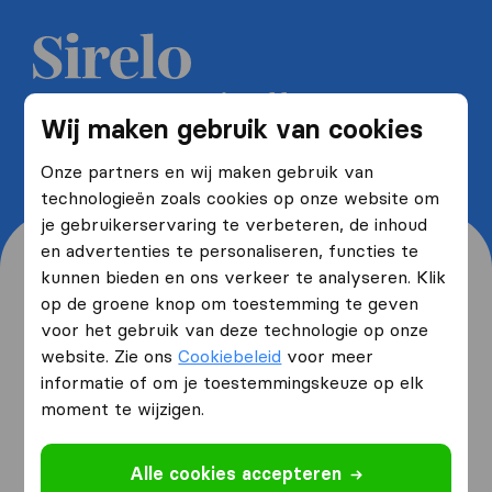
Ontvang 5 gratis offertes van
Wij maken gebruik van cookies
verhuisbedrijven en bespaar tot
wel 40%
Onze partners en wij maken gebruik van
technologieën zoals cookies op onze website om
je gebruikerservaring te verbeteren, de inhoud
en advertenties te personaliseren, functies te
kunnen bieden en ons verkeer te analyseren. Klik
op de groene knop om toestemming te geven
voor het gebruik van deze technologie op onze
Waar woon je nu en waar
website. Zie ons
Cookiebeleid
voor meer
verhuis je naartoe?
informatie of om je toestemmingskeuze op elk
moment te wijzigen.
Ik ga verhuizen
van
Alle cookies accepteren