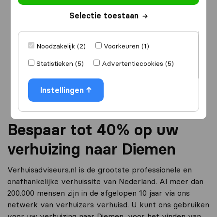
Selectie toestaan
Ik ga verhuizen
naar
Noodzakelijk (2)
Voorkeuren (1)
Statistieken (5)
Advertentiecookies (5)
Ga verder
Instellingen
Bespaar tot 40% op uw
verhuizing naar Diemen
Verhuisadviseurs.nl is de grootste professionele en
onafhankelijke verhuissite van Nederland. Al meer dan
200.000 mensen zijn in de afgelopen 10 jaar via ons
netwerk van verhuizers verhuisd. U kunt ons gebruiken
voor uw verhuizing naar Diemen, voor het vinden van