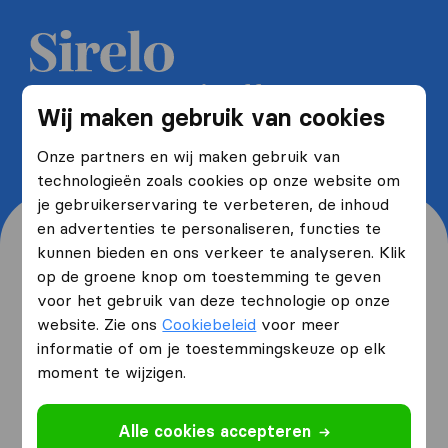
Ontvang 5 gratis offertes van
Wij maken gebruik van cookies
verhuisbedrijven en bespaar tot
wel 40%
Onze partners en wij maken gebruik van
technologieën zoals cookies op onze website om
je gebruikerservaring te verbeteren, de inhoud
en advertenties te personaliseren, functies te
kunnen bieden en ons verkeer te analyseren. Klik
op de groene knop om toestemming te geven
voor het gebruik van deze technologie op onze
Waar woon je nu en waar
website. Zie ons
Cookiebeleid
voor meer
verhuis je naartoe?
informatie of om je toestemmingskeuze op elk
moment te wijzigen.
Ik ga verhuizen
van
Alle cookies accepteren