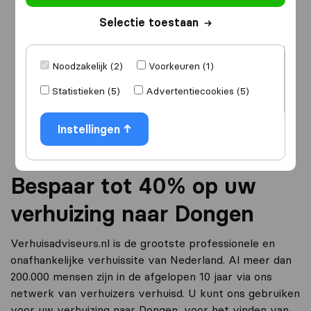
Selectie toestaan
Ik ga verhuizen
naar
Noodzakelijk (2)
Voorkeuren (1)
Statistieken (5)
Advertentiecookies (5)
Ga verder
Instellingen
Bespaar tot 40% op uw
verhuizing naar Dongen
Verhuisadviseurs.nl is de grootste professionele en
onafhankelijke verhuissite van Nederland. Al meer dan
200.000 mensen zijn in de afgelopen 10 jaar via ons
netwerk van verhuizers verhuisd. U kunt ons gebruiken
voor uw verhuizing naar Dongen, voor het vinden van