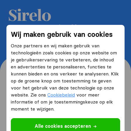
Ontvang 5 gratis offertes van
Wij maken gebruik van cookies
verhuisbedrijven en bespaar tot
wel 40%
Onze partners en wij maken gebruik van
technologieën zoals cookies op onze website om
je gebruikerservaring te verbeteren, de inhoud
en advertenties te personaliseren, functies te
kunnen bieden en ons verkeer te analyseren. Klik
op de groene knop om toestemming te geven
voor het gebruik van deze technologie op onze
Waar woon je nu en waar
website. Zie ons
Cookiebeleid
voor meer
verhuis je naartoe?
informatie of om je toestemmingskeuze op elk
moment te wijzigen.
Ik ga verhuizen
van
Alle cookies accepteren