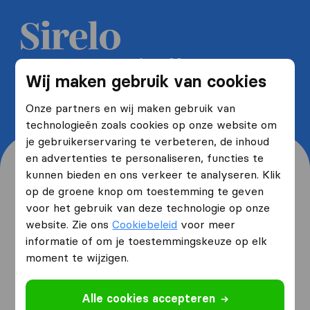
Ontvang 5 gratis offertes van
Wij maken gebruik van cookies
verhuisbedrijven en bespaar tot
wel 40%
Onze partners en wij maken gebruik van
technologieën zoals cookies op onze website om
je gebruikerservaring te verbeteren, de inhoud
en advertenties te personaliseren, functies te
kunnen bieden en ons verkeer te analyseren. Klik
op de groene knop om toestemming te geven
voor het gebruik van deze technologie op onze
Waar woon je nu en waar
website. Zie ons
Cookiebeleid
voor meer
verhuis je naartoe?
informatie of om je toestemmingskeuze op elk
moment te wijzigen.
Ik ga verhuizen
van
Alle cookies accepteren