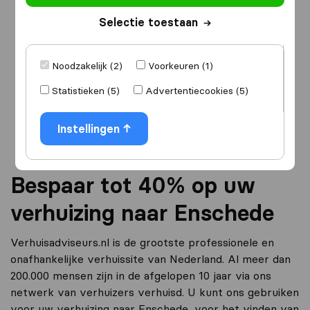
Selectie toestaan
Ik ga verhuizen
naar
Noodzakelijk (2)
Voorkeuren (1)
Statistieken (5)
Advertentiecookies (5)
Ga verder
Instellingen
Bespaar tot 40% op uw
verhuizing naar Enschede
Verhuisadviseurs.nl is de grootste professionele en
onafhankelijke verhuissite van Nederland. Al meer dan
200.000 mensen zijn in de afgelopen 10 jaar via ons
netwerk van verhuizers verhuisd. U kunt ons gebruiken
voor uw verhuizing naar Enschede, voor het vinden van