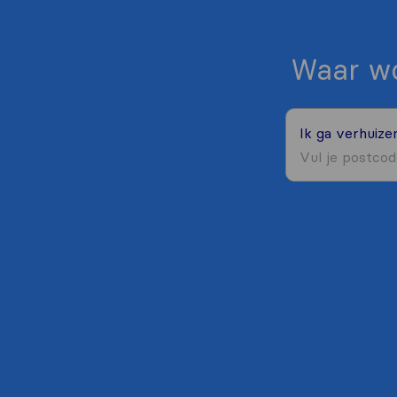
Waar wo
Ik ga verhuiz