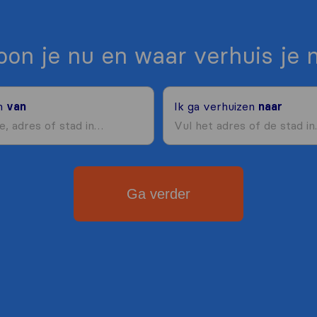
on je nu en waar verhuis je 
en
van
Ik ga verhuizen
naar
Ga verder