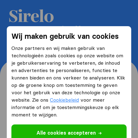
Ontvang 5 gratis offertes van
Wij maken gebruik van cookies
verhuisbedrijven en bespaar tot
wel 40%
Onze partners en wij maken gebruik van
technologieën zoals cookies op onze website om
je gebruikerservaring te verbeteren, de inhoud
en advertenties te personaliseren, functies te
kunnen bieden en ons verkeer te analyseren. Klik
op de groene knop om toestemming te geven
voor het gebruik van deze technologie op onze
Waar woon je nu en waar
website. Zie ons
Cookiebeleid
voor meer
verhuis je naartoe?
informatie of om je toestemmingskeuze op elk
moment te wijzigen.
Ik ga verhuizen
van
Alle cookies accepteren