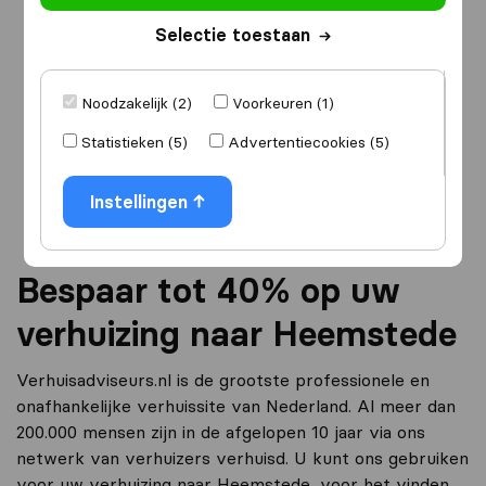
Selectie toestaan
Ik ga verhuizen
naar
Noodzakelijk (2)
Voorkeuren (1)
Statistieken (5)
Advertentiecookies (5)
Ga verder
Instellingen
Bespaar tot 40% op uw
verhuizing naar Heemstede
Verhuisadviseurs.nl is de grootste professionele en
onafhankelijke verhuissite van Nederland. Al meer dan
200.000 mensen zijn in de afgelopen 10 jaar via ons
netwerk van verhuizers verhuisd. U kunt ons gebruiken
voor uw verhuizing naar Heemstede, voor het vinden