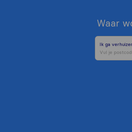
Waar wo
Ik ga verhuiz