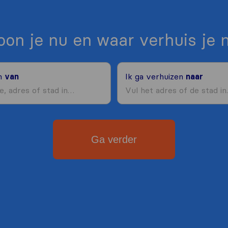
on je nu en waar verhuis je 
en
van
Ik ga verhuizen
naar
Ga verder