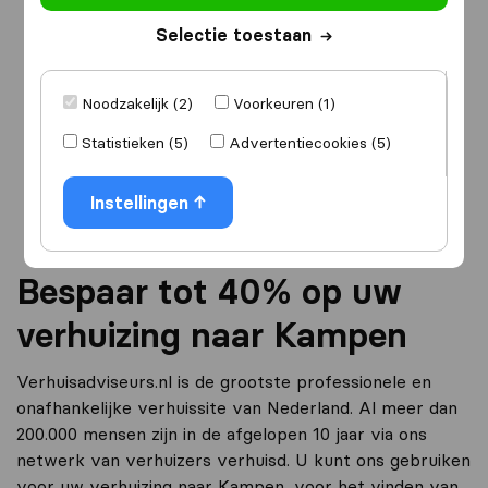
Selectie toestaan
Ik ga verhuizen
naar
Noodzakelijk (2)
Voorkeuren (1)
Statistieken (5)
Advertentiecookies (5)
Ga verder
Instellingen
Bespaar tot 40% op uw
verhuizing naar Kampen
Verhuisadviseurs.nl is de grootste professionele en
onafhankelijke verhuissite van Nederland. Al meer dan
200.000 mensen zijn in de afgelopen 10 jaar via ons
netwerk van verhuizers verhuisd. U kunt ons gebruiken
voor uw verhuizing naar Kampen, voor het vinden van