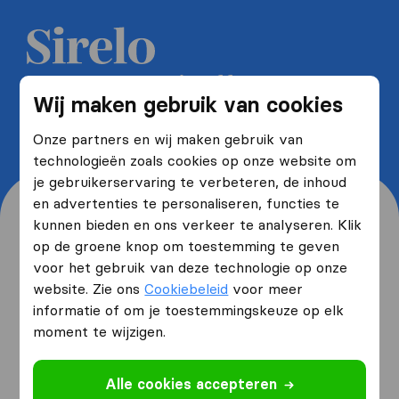
Ontvang 5 gratis offertes van
Wij maken gebruik van cookies
verhuisbedrijven en bespaar tot
wel 40%
Onze partners en wij maken gebruik van
technologieën zoals cookies op onze website om
je gebruikerservaring te verbeteren, de inhoud
en advertenties te personaliseren, functies te
kunnen bieden en ons verkeer te analyseren. Klik
op de groene knop om toestemming te geven
voor het gebruik van deze technologie op onze
Waar woon je nu en waar
website. Zie ons
Cookiebeleid
voor meer
verhuis je naartoe?
informatie of om je toestemmingskeuze op elk
moment te wijzigen.
Ik ga verhuizen
van
Alle cookies accepteren