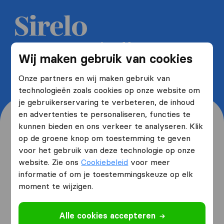
Ontvang 5 gratis offertes van
Wij maken gebruik van cookies
verhuisbedrijven en bespaar tot
wel 40%
Onze partners en wij maken gebruik van
technologieën zoals cookies op onze website om
je gebruikerservaring te verbeteren, de inhoud
en advertenties te personaliseren, functies te
kunnen bieden en ons verkeer te analyseren. Klik
op de groene knop om toestemming te geven
voor het gebruik van deze technologie op onze
Waar woon je nu en waar
website. Zie ons
Cookiebeleid
voor meer
verhuis je naartoe?
informatie of om je toestemmingskeuze op elk
moment te wijzigen.
Ik ga verhuizen
van
Alle cookies accepteren