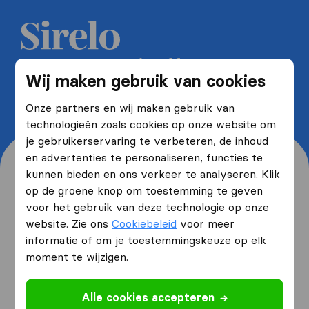
Ontvang 5 gratis offertes van
Wij maken gebruik van cookies
verhuisbedrijven en bespaar tot
wel 40%
Onze partners en wij maken gebruik van
technologieën zoals cookies op onze website om
je gebruikerservaring te verbeteren, de inhoud
en advertenties te personaliseren, functies te
kunnen bieden en ons verkeer te analyseren. Klik
op de groene knop om toestemming te geven
voor het gebruik van deze technologie op onze
Waar woon je nu en waar
website. Zie ons
Cookiebeleid
voor meer
verhuis je naartoe?
informatie of om je toestemmingskeuze op elk
moment te wijzigen.
Ik ga verhuizen
van
Alle cookies accepteren