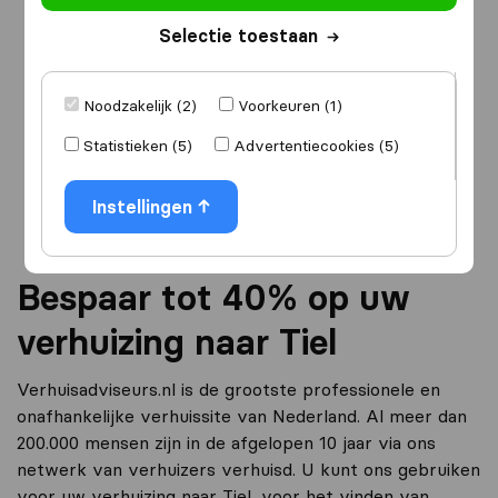
Selectie toestaan
Ik ga verhuizen
naar
Noodzakelijk (2)
Voorkeuren (1)
Statistieken (5)
Advertentiecookies (5)
Ga verder
Instellingen
Bespaar tot 40% op uw
verhuizing naar Tiel
Verhuisadviseurs.nl is de grootste professionele en
onafhankelijke verhuissite van Nederland. Al meer dan
200.000 mensen zijn in de afgelopen 10 jaar via ons
netwerk van verhuizers verhuisd. U kunt ons gebruiken
voor uw verhuizing naar Tiel, voor het vinden van