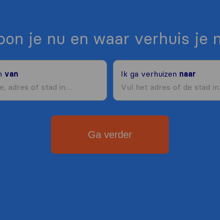
on je nu en waar verhuis je 
en
van
Ik ga verhuizen
naar
Ga verder