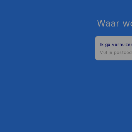
Waar wo
Ik ga verhuiz