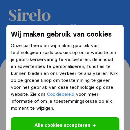
Ontvang 5 gratis offertes van
Wij maken gebruik van cookies
verhuisbedrijven en bespaar tot
wel 40%
Onze partners en wij maken gebruik van
technologieën zoals cookies op onze website om
je gebruikerservaring te verbeteren, de inhoud
en advertenties te personaliseren, functies te
kunnen bieden en ons verkeer te analyseren. Klik
op de groene knop om toestemming te geven
voor het gebruik van deze technologie op onze
Waar woon je nu en waar
website. Zie ons
Cookiebeleid
voor meer
verhuis je naartoe?
informatie of om je toestemmingskeuze op elk
moment te wijzigen.
Ik ga verhuizen
van
Alle cookies accepteren