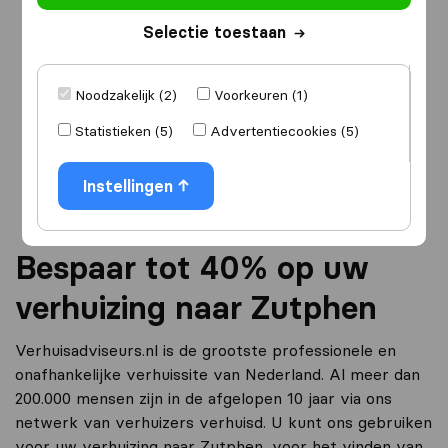
Selectie toestaan
Ik ga verhuizen
naar
Noodzakelijk (2)
Voorkeuren (1)
Statistieken (5)
Advertentiecookies (5)
Ga verder
Instellingen
Bespaar tot 40% op uw
verhuizing naar Zutphen
Verhuisadviseurs.nl is de grootste professionele en
onafhankelijke verhuissite van Nederland. Al meer dan
200.000 mensen zijn in de afgelopen 10 jaar via ons
netwerk van verhuizers verhuisd. U kunt ons gebruiken
voor uw verhuizing naar Zutphen, voor het vinden van